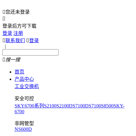

您还未登录

登录后方可下载
登录
注册

联系我们

登录
|

搜一搜
首页
产品中心
工业交换机
安全可控
SKY6700系列
S2100
S2100D
S7100D
S7100
S8500
SKY-
6700
非网管型
NS600D